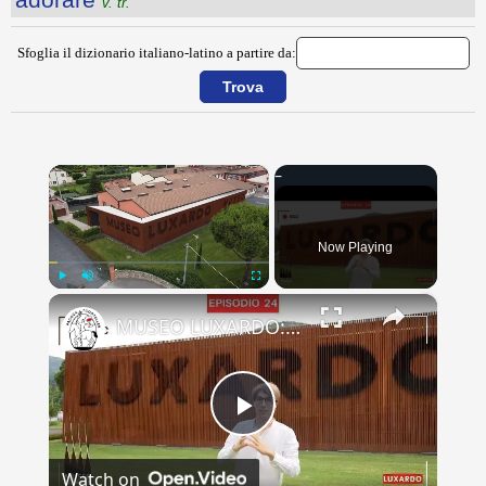
v. tr.
Sfoglia il dizionario italiano-latino a partire da:
×
Now Playing
×
Play
Unmute
Fullscreen
MUSEO LUXARDO: Un Viaggio nel Tempo e nel Gusto
Play
Watch on