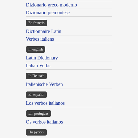
Dizionario greco moderno
Dizionario piemontese
En français
Dictionnaire Latin
Verbes italiens
In english
Latin Dictionary
Italian Verbs
In Deutsch
Italienische Verben
En español
Los verbos italianos
Em portugues
Os verbos italianos
По русски