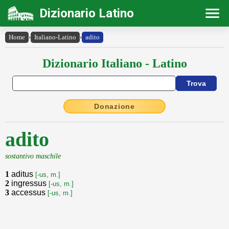
Dizionario Latino
Home
›
Italiano-Latino
›
adito
Dizionario Italiano - Latino
Donazione
adito
sostantivo maschile
1
aditus
[-us, m.]
2
ingressus
[-us, m.]
3
accessus
[-us, m.]