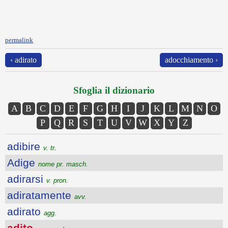
permalink
‹ adirato
adocchiamento ›
Sfoglia il dizionario
A
B
C
D
E
F
G
H
I
J
K
L
M
N
O
P
Q
R
S
T
U
V
W
X
Y
Z
adibire
v. tr.
Adige
nome pr. masch.
adirarsi
v. pron.
adiratamente
avv.
adirato
agg.
adito