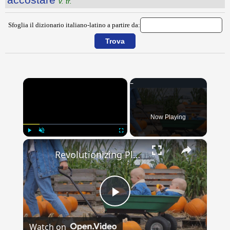
v. tr.
Sfoglia il dizionario italiano-latino a partire da:
×
Now Playing
×
Play
Unmute
Fullscreen
Revolutionizing Playtime: The Evolution and Excitement of Ride-On Toys & Wagons!
Play
Watch on