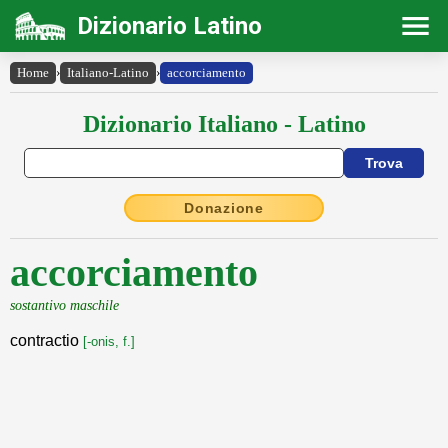
Dizionario Latino
Home
›
Italiano-Latino
›
accorciamento
Dizionario Italiano - Latino
Donazione
accorciamento
sostantivo maschile
contractio
[-onis, f.]