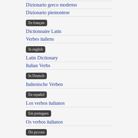
Dizionario greco moderno
Dizionario piemontese
En français
Dictionnaire Latin
Verbes italiens
In english
Latin Dictionary
Italian Verbs
In Deutsch
Italienische Verben
En español
Los verbos italianos
Em portugues
Os verbos italianos
По русски