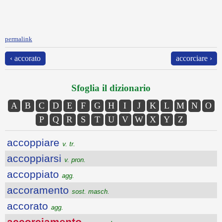
permalink
‹ accorato
accorciare ›
Sfoglia il dizionario
A
B
C
D
E
F
G
H
I
J
K
L
M
N
O
P
Q
R
S
T
U
V
W
X
Y
Z
accoppiare
v. tr.
accoppiarsi
v. pron.
accoppiato
agg.
accoramento
sost. masch.
accorato
agg.
accorciamento