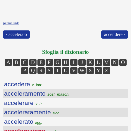
permalink
‹ accelerato
accendere ›
Sfoglia il dizionario
A
B
C
D
E
F
G
H
I
J
K
L
M
N
O
P
Q
R
S
T
U
V
W
X
Y
Z
accedere
v. intr.
acceleramento
sost. masch.
accelerare
v. tr.
acceleratamente
avv.
accelerato
agg.
accelerazione