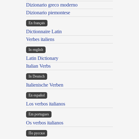
Dizionario greco moderno
Dizionario piemontese
En français
Dictionnaire Latin
Verbes italiens
In english
Latin Dictionary
Italian Verbs
In Deutsch
Italienische Verben
En español
Los verbos italianos
Em portugues
Os verbos italianos
По русски