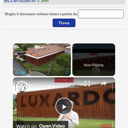
v. pron.
Sfoglia il dizionario italiano-latino a partire da:
×
Now Playing
×
Play
Unmute
Fullscreen
MUSEO LUXARDO: Un Viaggio nel Tempo e nel Gusto
Play
Watch on