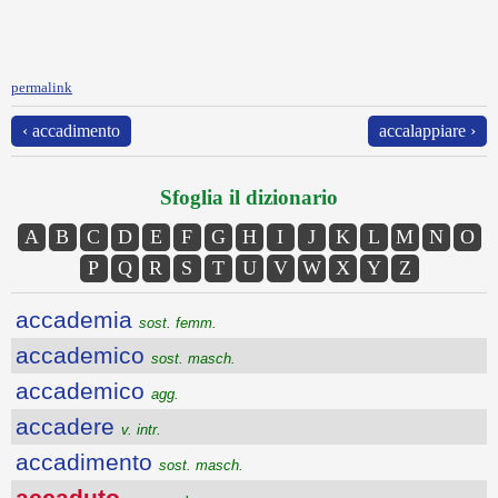
permalink
‹ accadimento
accalappiare ›
Sfoglia il dizionario
A
B
C
D
E
F
G
H
I
J
K
L
M
N
O
P
Q
R
S
T
U
V
W
X
Y
Z
accademia
sost. femm.
accademico
sost. masch.
accademico
agg.
accadere
v. intr.
accadimento
sost. masch.
accaduto