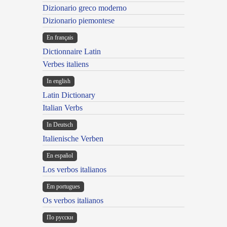
Dizionario greco moderno
Dizionario piemontese
En français
Dictionnaire Latin
Verbes italiens
In english
Latin Dictionary
Italian Verbs
In Deutsch
Italienische Verben
En español
Los verbos italianos
Em portugues
Os verbos italianos
По русски