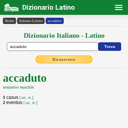
Dizionario Latino
Home
›
Italiano-Latino
›
accaduto
Dizionario Italiano - Latino
Donazione
accaduto
sostantivo maschile
1
casus
[-us, m.]
2
eventus
[-us, m.]