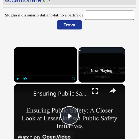
v. tr.
Sfoglia il dizionario italiano-latino a partire da:
×
Now Playing
×
Play
Unmute
Fullscreen
Ensuring Public Safety: A Closer Look at Lesser-known Public Safety Initiatives
Play
Watch on