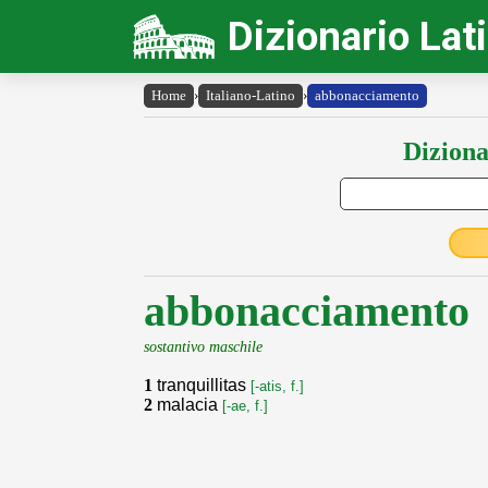
Dizionario Lat
Home
›
Italiano-Latino
›
abbonacciamento
Diziona
abbonacciamento
sostantivo maschile
1
tranquillitas
[-atis, f.]
2
malacia
[-ae, f.]