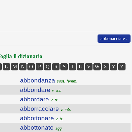
abbonacciare ›
oglia il dizionario
L
M
N
O
P
Q
R
S
T
U
V
W
X
Y
Z
abbondanza
sost. femm.
abbondare
v. intr.
abbordare
v. tr.
abborracciare
v. intr.
abbottonare
v. tr.
abbottonato
agg.