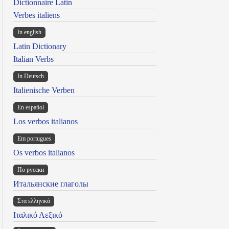
Dictionnaire Latin
Verbes italiens
In english
Latin Dictionary
Italian Verbs
In Deutsch
Italienische Verben
En español
Los verbos italianos
Em portugues
Os verbos italianos
По русски
Итальянские глаголы
Στα ελληνικά
Ιταλικό Λεξικό