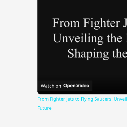
Watch on
From Fighter Jets to Flying Saucers: Unvei
Future
{{ID:ABBONACCIAMENTO100}}