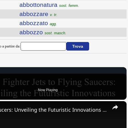
abbottonatura
sost. femm.
abbozzare
v. tr.
abbozzato
agg.
abbozzo
sost. masch.
o a partire da:
Now Playing
×
From Fighter Jets to Flying Saucers: Unveiling the Futuristic Innovations Shaping the Air Force's Future