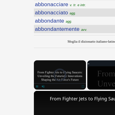
abbonacciare
v. tr. e intr.
abbonacciato
agg.
abbondante
agg.
abbondantemente
avv.
Sfoglia il dizionario italiano-latin
×
Video Player is loading.
Pause
Unmute
Fullscreen