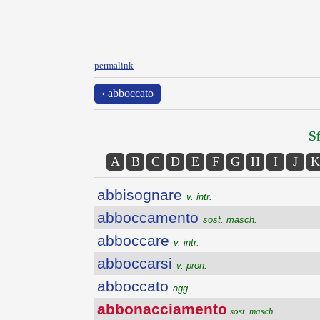
permalink
‹ abboccato
Sf
A
B
C
D
E
F
G
H
I
J
K
abbisognare
v. intr.
abboccamento
sost. masch.
abboccare
v. intr.
abboccarsi
v. pron.
abboccato
agg.
abbonacciamento
sost. masch.