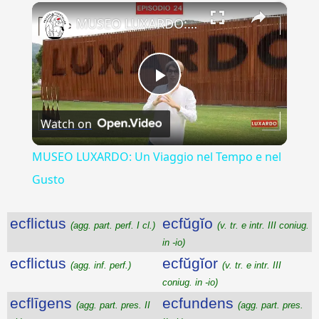
×
Play
Unmute
Fullscreen
MUSEO LUXARDO: Un Viaggio nel Tempo e nel Gusto
Play
Watch on
Video
MUSEO LUXARDO: Un Viaggio nel Tempo e nel
Gusto
ecflictus
ecfŭgĭo
(agg. part. perf. I cl.)
(v. tr. e intr. III coniug.
in -io)
ecflictus
ecfŭgĭor
(agg. inf. perf.)
(v. tr. e intr. III
coniug. in -io)
ecflīgens
ecfundens
(agg. part. pres. II
(agg. part. pres.