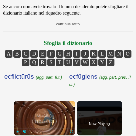
Se ancora non avete trovato il lemma desiderato potete sfogliare il
dizionario italiano nel riquadro seguente.
continua sotto
Sfoglia il dizionario
A
B
C
D
E
F
G
H
I
J
K
L
M
N
O
P
Q
R
S
T
U
V
W
X
Y
Z
ecflictūrūs
ecfŭgiens
(agg. part. fut.)
(agg. part. pres. II
cl.)
×
Now Playing