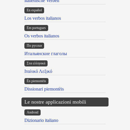
Italienische Verben
En español
Los verbos italianos
Em portugues
Os verbos italianos
По русски
Итальянские глаголы
Στα ελληνικά
Ιταλικό Λεξικό
Ën piemontèis
Dissionari piemontèis
Le nostre applicazioni mobili
Android
Dizionario italiano