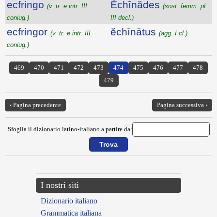
ecfringo
Ĕchīnădes
(v. tr. e intr. III
(sost. femm. pl.
coniug.)
III decl.)
ecfringor
ĕchīnātus
(v. tr. e intr. III
(agg. I cl.)
coniug.)
469
470
471
472
473
474
475
476
477
478
479
‹ Pagina precedente
Pagina successiva ›
Sfoglia il dizionario latino-italiano a partire da:
I nostri siti
Dizionario italiano
Grammatica italiana