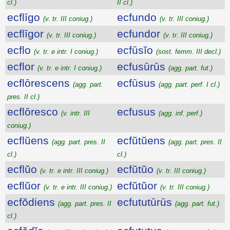
cl.)
II cl.)
ecflīgo
ecfundo
(v. tr. III coniug.)
(v. tr. III coniug.)
ecflīgor
ecfundor
(v. tr. III coniug.)
(v. tr. III coniug.)
ecflo
ecfūsĭo
(v. tr. e intr. I coniug.)
(sost. femm. III decl.)
ecflor
ecfusūrūs
(v. tr. e intr. I coniug.)
(agg. part. fut.)
ecflōrescens
ecfūsus
(agg. part.
(agg. part. perf. I cl.)
pres. II cl.)
ecflōresco
ecfusus
(v. intr. III
(agg. inf. perf.)
coniug.)
ecflŭens
ecfŭtŭens
(agg. part. pres. II
(agg. part. pres. II
cl.)
cl.)
ecflŭo
ecfŭtŭo
(v. tr. e intr. III coniug.)
(v. tr. III coniug.)
ecflŭor
ecfŭtŭor
(v. tr. e intr. III coniug.)
(v. tr. III coniug.)
ecfŏdiens
ecfututūrūs
(agg. part. pres. II
(agg. part. fut.)
cl.)