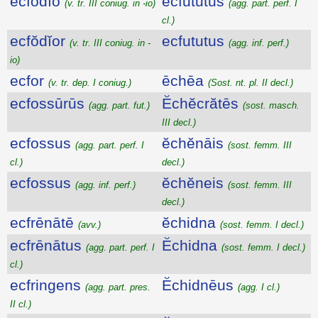
ecfŏdĭo
ecfututus
(v. tr. III coniug. in -io)
(agg. part. perf. I
cl.)
ecfŏdĭor
ecfututus
(v. tr. III coniug. in -
(agg. inf. perf.)
io)
ecfor
ēchēa
(v. tr. dep. I coniug.)
(Sost. nt. pl. II decl.)
ecfossūrūs
Ĕchĕcrătēs
(agg. part. fut.)
(sost. masch.
III decl.)
ecfossus
ĕchĕnāis
(agg. part. perf. I
(sost. femm. III
cl.)
decl.)
ecfossus
ĕchĕneis
(agg. inf. perf.)
(sost. femm. III
decl.)
ecfrēnātē
ĕchidna
(avv.)
(sost. femm. I decl.)
ecfrēnātus
Ĕchidna
(agg. part. perf. I
(sost. femm. I decl.)
cl.)
ecfringens
Ĕchidnēus
(agg. part. pres.
(agg. I cl.)
II cl.)