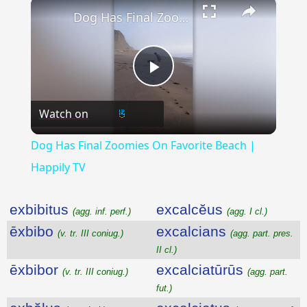
×
Dog Has Final Zoomies On Favorite Beach | Happily TV
Play
Watch on
Video
Dog Has Final Zoomies On Favorite Beach |
Happily TV
exbibitus
excalcĕus
(agg. inf. perf.)
(agg. I cl.)
ēxbibo
excalcians
(v. tr. III coniug.)
(agg. part. pres.
II cl.)
ēxbibor
excalciatūrūs
(v. tr. III coniug.)
(agg. part.
fut.)