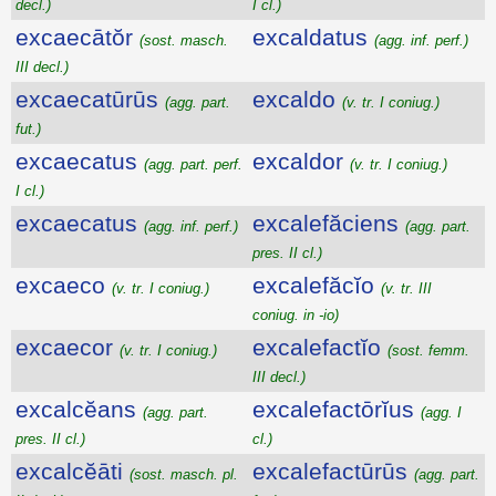
decl.)
I cl.)
excaecātŏr
excaldatus
(sost. masch.
(agg. inf. perf.)
III decl.)
excaecatūrūs
excaldo
(agg. part.
(v. tr. I coniug.)
fut.)
excaecatus
excaldor
(agg. part. perf.
(v. tr. I coniug.)
I cl.)
excaecatus
excalefăciens
(agg. inf. perf.)
(agg. part.
pres. II cl.)
excaeco
excalefăcĭo
(v. tr. I coniug.)
(v. tr. III
coniug. in -io)
excaecor
excalefactĭo
(v. tr. I coniug.)
(sost. femm.
III decl.)
excalcĕans
excalefactōrĭus
(agg. part.
(agg. I
pres. II cl.)
cl.)
excalcĕāti
excalefactūrūs
(sost. masch. pl.
(agg. part.