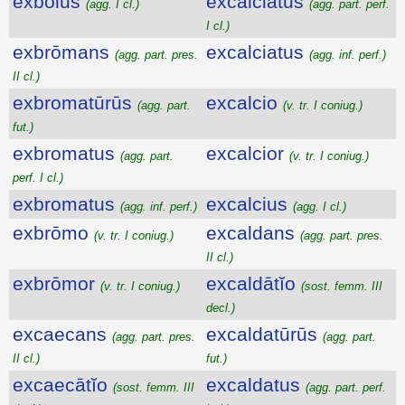
exbŏlus
excalciatus
(agg. I cl.)
(agg. part. perf.
I cl.)
exbrōmans
excalciatus
(agg. part. pres.
(agg. inf. perf.)
II cl.)
exbromatūrūs
excalcio
(agg. part.
(v. tr. I coniug.)
fut.)
exbromatus
excalcior
(agg. part.
(v. tr. I coniug.)
perf. I cl.)
exbromatus
excalcius
(agg. inf. perf.)
(agg. I cl.)
exbrōmo
excaldans
(v. tr. I coniug.)
(agg. part. pres.
II cl.)
exbrōmor
excaldātĭo
(v. tr. I coniug.)
(sost. femm. III
decl.)
excaecans
excaldatūrūs
(agg. part. pres.
(agg. part.
II cl.)
fut.)
excaecātĭo
excaldatus
(sost. femm. III
(agg. part. perf.