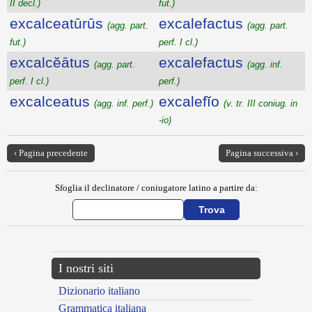
II decl.)
fut.)
excalceatūrūs
excalefactus
(agg. part.
(agg. part.
fut.)
perf. I cl.)
excalcĕātus
excalefactus
(agg. part.
(agg. inf.
perf. I cl.)
perf.)
excalceatus
excalefĭo
(agg. inf. perf.)
(v. tr. III coniug. in
-io)
‹ Pagina precedente
Pagina successiva ›
Sfoglia il declinatore / coniugatore latino a partire da:
I nostri siti
Dizionario italiano
Grammatica italiana