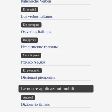
Italienische Verben
En español
Los verbos italianos
Em portugues
Os verbos italianos
По русски
Итальянские глаголы
Στα ελληνικά
Ιταλικό Λεξικό
Ën piemontèis
Dissionari piemontèis
Le nostre applicazioni mobili
Android
Dizionario italiano