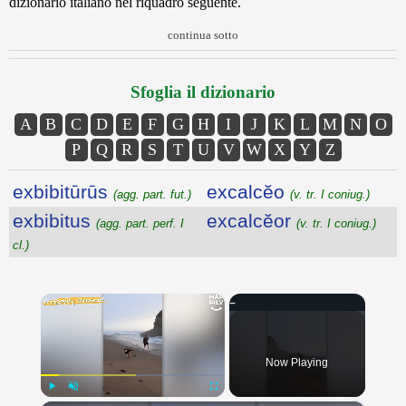
dizionario italiano nel riquadro seguente.
continua sotto
Sfoglia il dizionario
A
B
C
D
E
F
G
H
I
J
K
L
M
N
O
P
Q
R
S
T
U
V
W
X
Y
Z
exbibitūrūs
excalcĕo
(agg. part. fut.)
(v. tr. I coniug.)
exbibitus
excalcĕor
(agg. part. perf. I
(v. tr. I coniug.)
cl.)
×
Now Playing
Play
Unmute
Fullscreen