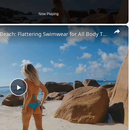
Now Playing
×
Boost Your Confidence at the Beach: Flattering Swimwear for All Body Types
Play
Video