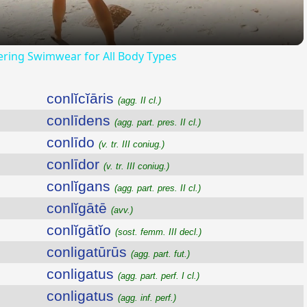
tering Swimwear for All Body Types
conlĭcĭāris
(agg. II cl.)
conlīdens
(agg. part. pres. II cl.)
conlīdo
(v. tr. III coniug.)
conlīdor
(v. tr. III coniug.)
conlĭgans
(agg. part. pres. II cl.)
conlĭgātē
(avv.)
conlĭgātĭo
(sost. femm. III decl.)
conligatūrūs
(agg. part. fut.)
conligatus
(agg. part. perf. I cl.)
conligatus
(agg. inf. perf.)