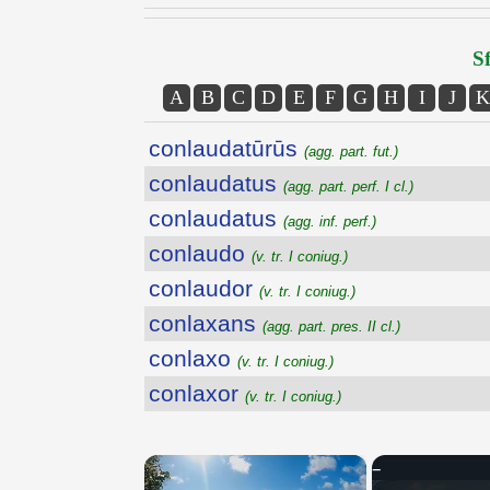
Sf
A
B
C
D
E
F
G
H
I
J
K
conlaudatūrūs
(agg. part. fut.)
conlaudatus
(agg. part. perf. I cl.)
conlaudatus
(agg. inf. perf.)
conlaudo
(v. tr. I coniug.)
conlaudor
(v. tr. I coniug.)
conlaxans
(agg. part. pres. II cl.)
conlaxo
(v. tr. I coniug.)
conlaxor
(v. tr. I coniug.)
×