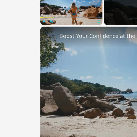
Play
Unmute
Fullscreen