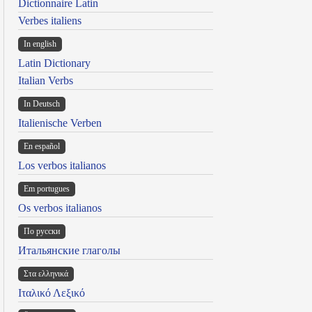
Dictionnaire Latin
Verbes italiens
In english
Latin Dictionary
Italian Verbs
In Deutsch
Italienische Verben
En español
Los verbos italianos
Em portugues
Os verbos italianos
По русски
Итальянские глаголы
Στα ελληνικά
Ιταλικό Λεξικό