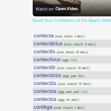
Watch on
Boost Your Confidence at the Beach: Flat
conlecta
(sost. femm. I decl.)
conlectārĭus
(sost. masch. II decl.)
conlectĭo
(sost. femm. III decl.)
conlectīvus
(agg. I cl.)
conlectŏr
(sost. masch. III decl.)
conlectūrūs
(agg. part. fut.)
conlectŭs
(sost. masch. IV decl.)
conlectus
(agg. part. perf. I cl.)
conlectus
(agg. inf. perf.)
conlēga
(sost. masch. I decl.)