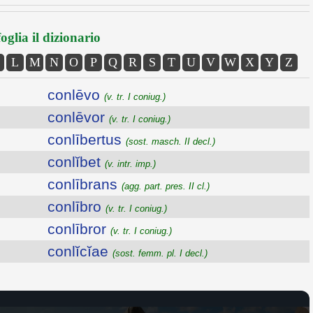
oglia il dizionario
L
M
N
O
P
Q
R
S
T
U
V
W
X
Y
Z
conlēvo
(v. tr. I coniug.)
conlēvor
(v. tr. I coniug.)
conlībertus
(sost. masch. II decl.)
conlĭbet
(v. intr. imp.)
conlībrans
(agg. part. pres. II cl.)
conlībro
(v. tr. I coniug.)
conlībror
(v. tr. I coniug.)
conlĭcĭae
(sost. femm. pl. I decl.)