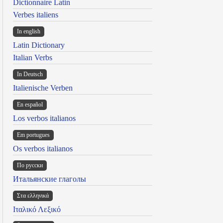
Dictionnaire Latin
Verbes italiens
In english
Latin Dictionary
Italian Verbs
In Deutsch
Italienische Verben
En español
Los verbos italianos
Em portugues
Os verbos italianos
По русски
Итальянские глаголы
Στα ελληνικά
Ιταλικό Λεξικό