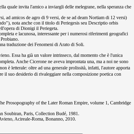
lla quale invita l'amico a inviargli delle melegrane, nella speranza che
rsi, ad amicos de agro di 9 versi, de se ad deam Nortiam di 12 versi)
o"), nota anche con il titolo di Periegesis seu Descriptio orbis
l'opera di Dionigi il Periegeta.
mpleta e lacunosa, interessante per i numerosi riferimenti geografici
 Probiano.
 una traduzione dei Fenomeni di Arato di Soli.
Avieno. Essa ha già un valore intrinseco, dal momento che è l'unica
 completa. Anche Cicerone ne aveva improntata una, ma a noi ne sono
n è letterale: oltre ad una generale prolissità, infatti, l'autore apporta
re il suo desiderio di rivaleggiare nella composizione poetica con
 The Prosopography of the Later Roman Empire, volume 1, Cambridge
n Soubiran, Paris, Collection Budé, 1981.
i Avieno, Acireale-Roma, Bonanno, 2010.