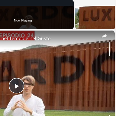
Now Playing
×
nel Tempo e nel Gusto
Play
Video