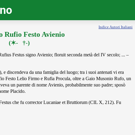
ino
Indice Autori Italiani
 Rufio Festo Avienio
(✶- †-)
fius Festus signo Avienio; floruit seconda metà del IV secolo; ... –
 e discendeva da una famiglia del luogo; tra i suoi antenati vi era
ufio Festo Lelio Firmo e Rufia Procula, oltre a Gaio Musonio Rufo, un
 Aveva un parente di nome Avienio, probabilmente suo padre; sposò
 nome Placido.
s Festus che fu corrector Lucaniae et Bruttiorum (CIL X, 212). Fu