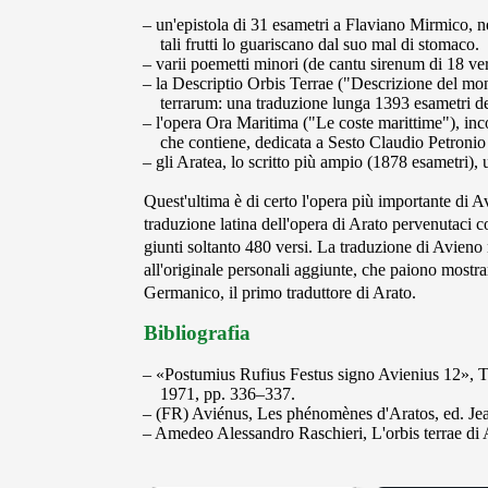
un'epistola di 31 esametri a Flaviano Mirmico, ne
tali frutti lo guariscano dal suo mal di stomaco.
varii poemetti minori (de cantu sirenum di 18 ve
la Descriptio Orbis Terrae ("Descrizione del mond
terrarum: una traduzione lunga 1393 esametri del
l'opera Ora Maritima ("Le coste marittime"), inco
che contiene, dedicata a Sesto Claudio Petronio
gli Aratea, lo scritto più ampio (1878 esametri),
Quest'ultima è di certo l'opera più importante di 
traduzione latina dell'opera di Arato pervenutaci
giunti soltanto 480 versi. La traduzione di Avieno no
all'originale personali aggiunte, che paiono mostra
Germanico, il primo traduttore di Arato.
Bibliografia
«Postumius Rufius Festus signo Avienius 12»,
1971, pp. 336–337.
(FR) Aviénus, Les phénomènes d'Aratos, ed. Jea
Amedeo Alessandro Raschieri, L'orbis terrae d