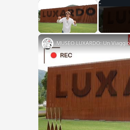
×
Unmute
MUSEO LUXARDO: Un Viaggio 