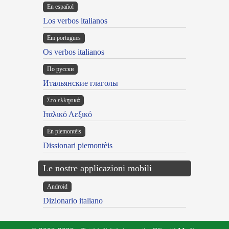
En español
Los verbos italianos
Em portugues
Os verbos italianos
По русски
Итальянские глаголы
Στα ελληνικά
Ιταλικό Λεξικό
Ën piemontèis
Dissionari piemontèis
Le nostre applicazioni mobili
Android
Dizionario italiano