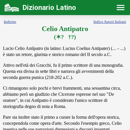
Dizionario Latino
Indietro
Indice Autori Italiani
Celio Antipatro
(✶? †?)
Lucio Celio Antìpatro (in latino: Lucius Coelius Antipater) (... – ...)
è stato un retore, giurista e storico romano del II secolo a.C.
Attivo nell'età dei Gracchi, fu il primo scrittore di una monografia.
Questa era divisa in sette libri e narrava gli avvenimenti della
seconda guerra punica (218-202 a.C.).
Ci rimangono solo pochi e brevi frammenti, una sessantina circa,
abbiamo però un giudizio che Cicerone espresse nel suo "De
oratore", in cui Antìpatro è considerato l'unico scrittore di
storiografia degno di nota a Roma.
Pare sia inoltre stato il primo a curare la forma dell'opera storica,
concependola come opera d'arte. Secondo l'esempio greco, Celio
inseriva nelle sue narrazioni digressioni e discorsi inventati.