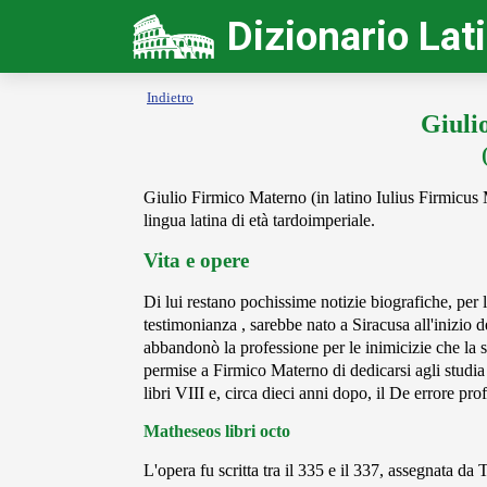
Dizionario Lat
Indietro
Giuli
Giulio Firmico Materno (in latino Iulius Firmicus Ma
lingua latina di età tardoimperiale.
Vita e opere
Di lui restano pochissime notizie biografiche, per l
testimonianza , sarebbe nato a Siracusa all'inizio
abbandonò la professione per le inimicizie che la s
permise a Firmico Materno di dedicarsi agli studia
libri VIII e, circa dieci anni dopo, il De errore pr
Matheseos libri octo
L'opera fu scritta tra il 335 e il 337, assegnata d