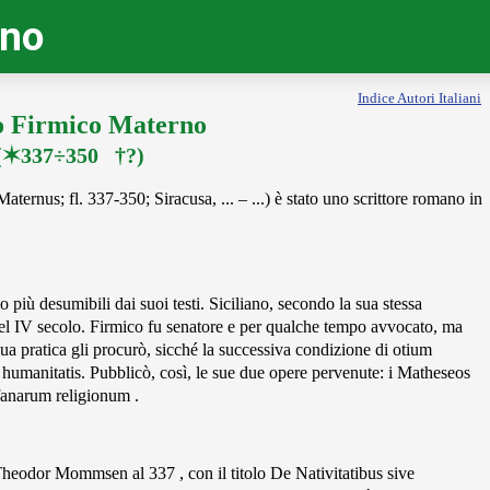
ino
Indice Autori Italiani
o Firmico Materno
(✶337÷350 †?)
ternus; fl. 337-350; Siracusa, ... – ...) è stato uno scrittore romano in
o più desumibili dai suoi testi. Siciliano, secondo la sua stessa
 del IV secolo. Firmico fu senatore e per qualche tempo avvocato, ma
ua pratica gli procurò, sicché la successiva condizione di otium
 humanitatis. Pubblicò, così, le sue due opere pervenute: i Matheseos
ofanarum religionum .
a Theodor Mommsen al 337 , con il titolo De Nativitatibus sive