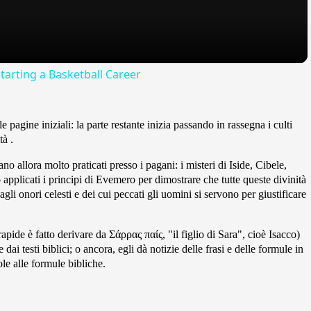
tarting a Basketball Career
e pagine iniziali: la parte restante inizia passando in rassegna i culti
tà .
no allora molto praticati presso i pagani: i misteri di Iside, Cibele,
o applicati i principi di Evemero per dimostrare che tutte queste divinità
li onori celesti e dei cui peccati gli uomini si servono per giustificare
ide è fatto derivare da Σάρρας παίς, "il figlio di Sara", cioè Isacco)
e dai testi biblici; o ancora, egli dà notizie delle frasi e delle formule in
ole alle formule bibliche.