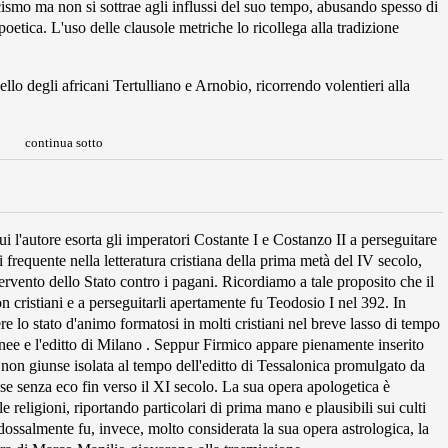
icismo ma non si sottrae agli influssi del suo tempo, abusando spesso di
 poetica. L'uso delle clausole metriche lo ricollega alla tradizione
uello degli africani Tertulliano e Arnobio, ricorrendo volentieri alla
continua sotto
i l'autore esorta gli imperatori Costante I e Costanzo II a perseguitare
ti frequente nella letteratura cristiana della prima metà del IV secolo,
intervento dello Stato contro i pagani. Ricordiamo a tale proposito che il
non cristiani e a perseguitarli apertamente fu Teodosio I nel 392. In
re lo stato d'animo formatosi in molti cristiani nel breve lasso di tempo
anee e l'editto di Milano . Seppur Firmico appare pienamente inserito
e non giunse isolata al tempo dell'editto di Tessalonica promulgato da
e senza eco fin verso il XI secolo. La sua opera apologetica è
le religioni, riportando particolari di prima mano e plausibili sui culti
radossalmente fu, invece, molto considerata la sua opera astrologica, la