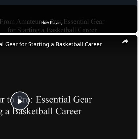
Now Playing
×
l Gear for Starting a Basketball Career
Play
Video