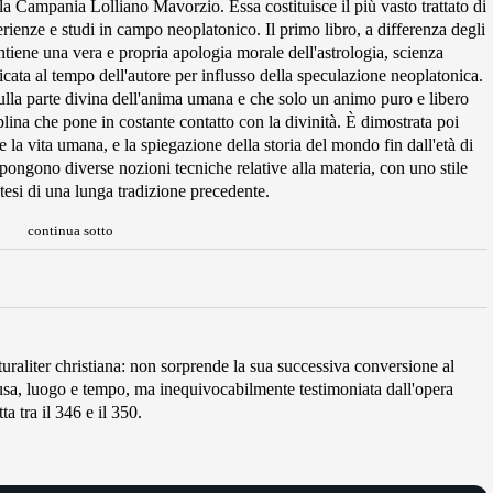
la Campania Lolliano Mavorzio. Essa costituisce il più vasto trattato di
perienze e studi in campo neoplatonico. Il primo libro, a differenza degli
ontiene una vera e propria apologia morale dell'astrologia, scienza
icata al tempo dell'autore per influsso della speculazione neoplatonica.
a sulla parte divina dell'anima umana e che solo un animo puro e libero
plina che pone in costante contatto con la divinità. È dimostrata poi
re la vita umana, e la spiegazione della storia del mondo fin dall'età di
 espongono diverse nozioni tecniche relative alla materia, con uno stile
tesi di una lunga tradizione precedente.
continua sotto
raliter christiana: non sorprende la sua successiva conversione al
ausa, luogo e tempo, ma inequivocabilmente testimoniata dall'opera
a tra il 346 e il 350.