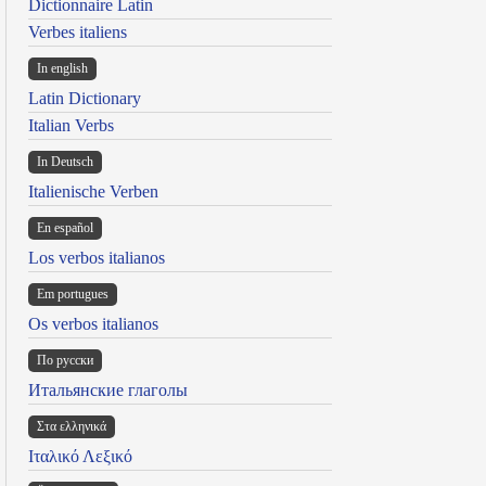
Dictionnaire Latin
Verbes italiens
In english
Latin Dictionary
Italian Verbs
In Deutsch
Italienische Verben
En español
Los verbos italianos
Em portugues
Os verbos italianos
По русски
Итальянские глаголы
Στα ελληνικά
Ιταλικό Λεξικό