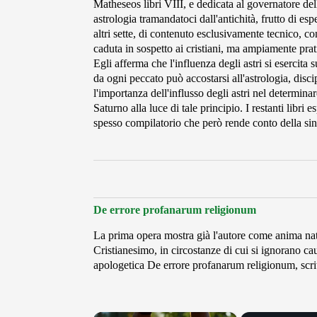
Matheseos libri VIII, e dedicata al governatore del
astrologia tramandatoci dall'antichità, frutto di es
altri sette, di contenuto esclusivamente tecnico, c
caduta in sospetto ai cristiani, ma ampiamente prat
Egli afferma che l'influenza degli astri si esercit
da ogni peccato può accostarsi all'astrologia, disci
l'importanza dell'influsso degli astri nel determina
Saturno alla luce di tale principio. I restanti libri
spesso compilatorio che però rende conto della sin
De errore profanarum religionum
La prima opera mostra già l'autore come anima natu
Cristianesimo, in circostanze di cui si ignorano c
apologetica De errore profanarum religionum, scritt