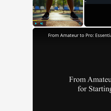
×
Play
Unmute
Fullscreen
From Amateur to Pro: Essentia