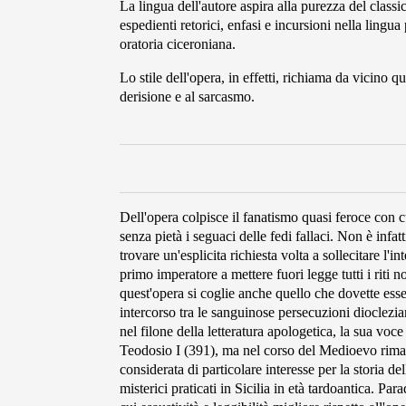
La lingua dell'autore aspira alla purezza del class
espedienti retorici, enfasi e incursioni nella lingua
oratoria ciceroniana.
Lo stile dell'opera, in effetti, richiama da vicino q
derisione e al sarcasmo.
Dell'opera colpisce il fanatismo quasi feroce con cu
senza pietà i seguaci delle fedi fallaci. Non è infat
trovare un'esplicita richiesta volta a sollecitare l'
primo imperatore a mettere fuori legge tutti i riti 
quest'opera si coglie anche quello che dovette esse
intercorso tra le sanguinose persecuzioni dioclezi
nel filone della letteratura apologetica, la sua voc
Teodosio I (391), ma nel corso del Medioevo rimas
considerata di particolare interesse per la storia del
misterici praticati in Sicilia in età tardoantica. Pa