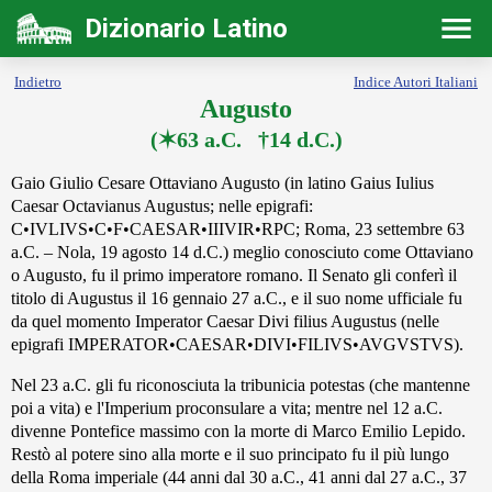
Dizionario Latino
Indietro
Indice Autori Italiani
Augusto
(✶63 a.C. †14 d.C.)
Gaio Giulio Cesare Ottaviano Augusto (in latino Gaius Iulius
Caesar Octavianus Augustus; nelle epigrafi:
C•IVLIVS•C•F•CAESAR•IIIVIR•RPC; Roma, 23 settembre 63
a.C. – Nola, 19 agosto 14 d.C.) meglio conosciuto come Ottaviano
o Augusto, fu il primo imperatore romano. Il Senato gli conferì il
titolo di Augustus il 16 gennaio 27 a.C., e il suo nome ufficiale fu
da quel momento Imperator Caesar Divi filius Augustus (nelle
epigrafi IMPERATOR•CAESAR•DIVI•FILIVS•AVGVSTVS).
Nel 23 a.C. gli fu riconosciuta la tribunicia potestas (che mantenne
poi a vita) e l'Imperium proconsulare a vita; mentre nel 12 a.C.
divenne Pontefice massimo con la morte di Marco Emilio Lepido.
Restò al potere sino alla morte e il suo principato fu il più lungo
della Roma imperiale (44 anni dal 30 a.C., 41 anni dal 27 a.C., 37