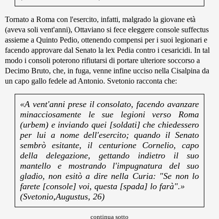
Tornato a Roma con l'esercito, infatti, malgrado la giovane età
(aveva soli vent'anni), Ottaviano si fece eleggere console suffectus
assieme a Quinto Pedio, ottenendo compensi per i suoi legionari e
facendo approvare dal Senato la lex Pedia contro i cesaricidi. In tal
modo i consoli poterono rifiutarsi di portare ulteriore soccorso a
Decimo Bruto, che, in fuga, venne infine ucciso nella Cisalpina da
un capo gallo fedele ad Antonio. Svetonio racconta che:
«A vent'anni prese il consolato, facendo avanzare
minacciosamente le sue legioni verso Roma
(urbem) e inviando quei [soldati] che chiedessero
per lui a nome dell'esercito; quando il Senato
sembrò esitante, il centurione Cornelio, capo
della delegazione, gettando indietro il suo
mantello e mostrando l'impugnatura del suo
gladio, non esitò a dire nella Curia: "Se non lo
farete [console] voi, questa [spada] lo farà".»
(Svetonio,Augustus, 26)
continua sotto