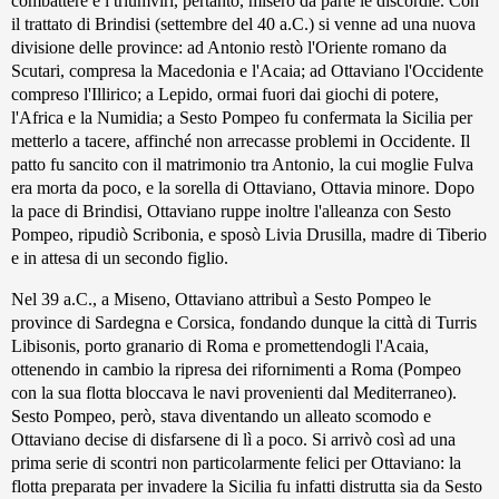
combattere e i triumviri, pertanto, misero da parte le discordie. Con
il trattato di Brindisi (settembre del 40 a.C.) si venne ad una nuova
divisione delle province: ad Antonio restò l'Oriente romano da
Scutari, compresa la Macedonia e l'Acaia; ad Ottaviano l'Occidente
compreso l'Illirico; a Lepido, ormai fuori dai giochi di potere,
l'Africa e la Numidia; a Sesto Pompeo fu confermata la Sicilia per
metterlo a tacere, affinché non arrecasse problemi in Occidente. Il
patto fu sancito con il matrimonio tra Antonio, la cui moglie Fulva
era morta da poco, e la sorella di Ottaviano, Ottavia minore. Dopo
la pace di Brindisi, Ottaviano ruppe inoltre l'alleanza con Sesto
Pompeo, ripudiò Scribonia, e sposò Livia Drusilla, madre di Tiberio
e in attesa di un secondo figlio.
Nel 39 a.C., a Miseno, Ottaviano attribuì a Sesto Pompeo le
province di Sardegna e Corsica, fondando dunque la città di Turris
Libisonis, porto granario di Roma e promettendogli l'Acaia,
ottenendo in cambio la ripresa dei rifornimenti a Roma (Pompeo
con la sua flotta bloccava le navi provenienti dal Mediterraneo).
Sesto Pompeo, però, stava diventando un alleato scomodo e
Ottaviano decise di disfarsene di lì a poco. Si arrivò così ad una
prima serie di scontri non particolarmente felici per Ottaviano: la
flotta preparata per invadere la Sicilia fu infatti distrutta sia da Sesto