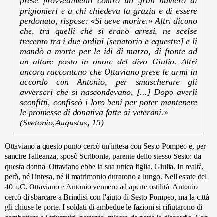
prese provvedimenti contro un gran numero di
prigionieri e a chi chiedeva la grazia e di essere
perdonato, rispose: «Si deve morire.» Altri dicono
che, tra quelli che si erano arresi, ne scelse
trecento tra i due ordini [senatorio e equestre] e li
mandò a morte per le idi di marzo, di fronte ad
un altare posto in onore del divo Giulio. Altri
ancora raccontano che Ottaviano prese le armi in
accordo con Antonio, per smascherare gli
avversari che si nascondevano, [...] Dopo averli
sconfitti, confiscò i loro beni per poter mantenere
le promesse di donativa fatte ai veterani.»
(Svetonio,Augustus, 15)
Ottaviano a questo punto cercò un'intesa con Sesto Pompeo e, per
sancire l'alleanza, sposò Scribonia, parente dello stesso Sesto: da
questa donna, Ottaviano ebbe la sua unica figlia, Giulia. In realtà,
però, né l'intesa, né il matrimonio durarono a lungo. Nell'estate del
40 a.C. Ottaviano e Antonio vennero ad aperte ostilità: Antonio
cercò di sbarcare a Brindisi con l'aiuto di Sesto Pompeo, ma la città
gli chiuse le porte. I soldati di ambedue le fazioni si rifiutarono di