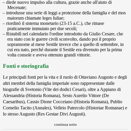
diede nuovo impulso alla cultura, grazie anche all'aiuto di
Mecenate;
introdusse una serie di leggi a protezione della famiglia e del mos
maiorum chiamate leges Iuliae;
riordinò il sistema monetario (23-15 a.C.), che rimase
praticamente immutato per due secoli;
Ristabilì nel calendario l'ordine introdotto da Giulio Cesare, che
era stato con le guerre civili sconvolto, dando poi il proprio
soprannome al mese Sestile invece che a quello di settembre, in
cui era nato, perché durante il Sestile era divenuto per la prima
volta console e aveva ottenuto grandi vittorie.
Fonti e storiografia
Le principali fonti per la vita e il ruolo di Ottaviano Augusto e degli
altri membri della famiglia imperiale sono rappresentate dalle
biografie di Svetonio (Vite dei dodici Cesari), oltre a Appiano di
Alessandria (Historia Romana), Sesto Aurelio Vittore (De
Caesaribus), Cassio Dione Cocceiano (Historia Romana), Publio
Cornelio Tacito (Annales), Velleio Patercolo (Historiae Romanae) e
lo stesso Augusto (Res Gestae Divi Augusti).
continua sotto