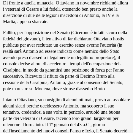
Di fronte a quella minaccia, Ottaviano in novembre richiamò allora
i veterani di Cesare a lui fedeli, ottenendo ben presto anche la
diserzione di due delle legioni macedoni di Antonio, la IV e la
Martia, appena sbarcate.
Fallito, per l'opposizione del Senato (Cicerone è infatti sicuro della
fedeltà del giovane), il tentativo di far dichiarare Ottaviano hostis
publicus per aver reclutato un esercito senza averne l'autorità (in
realtà sarà Antonio ad essere indicato come nemico dello Stato
avendo preso d'assedio illegalmente un legittimo propretore), il
console decise allora di accelerare i tempi dell'occupazione della
Cisalpina, in modo da garantirsi una posizione di forza per l'anno
successivo. Ricevuto il rifiuto da parte di Decimo Bruto alla
cessione della Cisalpina, Antonio, grazie al consenso del Senato,
poté marciare su Modena, dove strinse d'assedio Bruto.
Intanto Ottaviano, su consiglio di alcuni ottimati, provò ad assoldare
alcuni sicari perché uccidessero Antonio, ma scoperto il suo
tentativo, credendosi a sua volta in pericolo, arruolò una buona
parte dei veterani di Cesare, facendo loro grandi largizioni per
ottenerne il loro aiuto. Il 1º gennaio del 43 a.C., giorno
dell'insediamento dei nuovi consoli Pansa e Irzio, il Senato decretò