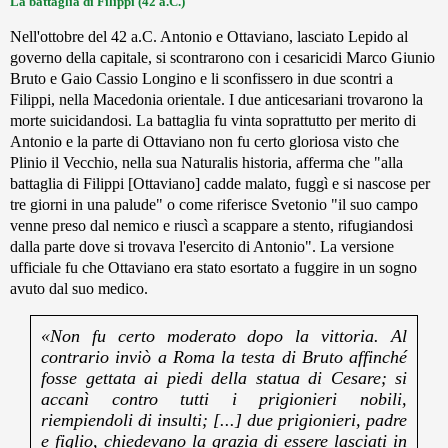
La battaglia di Filippi (42 a.C.)
Nell'ottobre del 42 a.C. Antonio e Ottaviano, lasciato Lepido al
governo della capitale, si scontrarono con i cesaricidi Marco Giunio
Bruto e Gaio Cassio Longino e li sconfissero in due scontri a
Filippi, nella Macedonia orientale. I due anticesariani trovarono la
morte suicidandosi. La battaglia fu vinta soprattutto per merito di
Antonio e la parte di Ottaviano non fu certo gloriosa visto che
Plinio il Vecchio, nella sua Naturalis historia, afferma che "alla
battaglia di Filippi [Ottaviano] cadde malato, fuggì e si nascose per
tre giorni in una palude" o come riferisce Svetonio "il suo campo
venne preso dal nemico e riuscì a scappare a stento, rifugiandosi
dalla parte dove si trovava l'esercito di Antonio". La versione
ufficiale fu che Ottaviano era stato esortato a fuggire in un sogno
avuto dal suo medico.
«Non fu certo moderato dopo la vittoria. Al
contrario inviò a Roma la testa di Bruto affinché
fosse gettata ai piedi della statua di Cesare; si
accanì contro tutti i prigionieri nobili,
riempiendoli di insulti; [...] due prigionieri, padre
e figlio, chiedevano la grazia di essere lasciati in