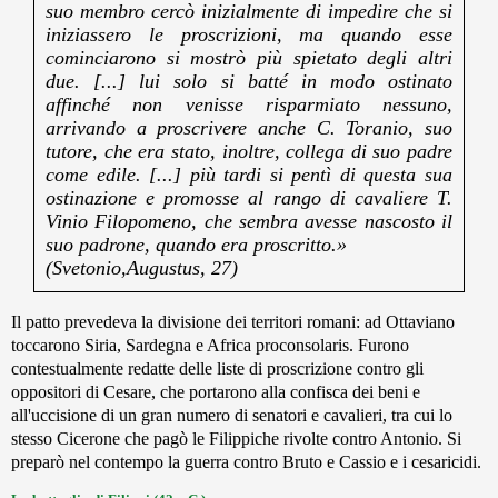
suo membro cercò inizialmente di impedire che si
iniziassero le proscrizioni, ma quando esse
cominciarono si mostrò più spietato degli altri
due. [...] lui solo si batté in modo ostinato
affinché non venisse risparmiato nessuno,
arrivando a proscrivere anche C. Toranio, suo
tutore, che era stato, inoltre, collega di suo padre
come edile. [...] più tardi si pentì di questa sua
ostinazione e promosse al rango di cavaliere T.
Vinio Filopomeno, che sembra avesse nascosto il
suo padrone, quando era proscritto.»
(Svetonio,Augustus, 27)
Il patto prevedeva la divisione dei territori romani: ad Ottaviano
toccarono Siria, Sardegna e Africa proconsolaris. Furono
contestualmente redatte delle liste di proscrizione contro gli
oppositori di Cesare, che portarono alla confisca dei beni e
all'uccisione di un gran numero di senatori e cavalieri, tra cui lo
stesso Cicerone che pagò le Filippiche rivolte contro Antonio. Si
preparò nel contempo la guerra contro Bruto e Cassio e i cesaricidi.