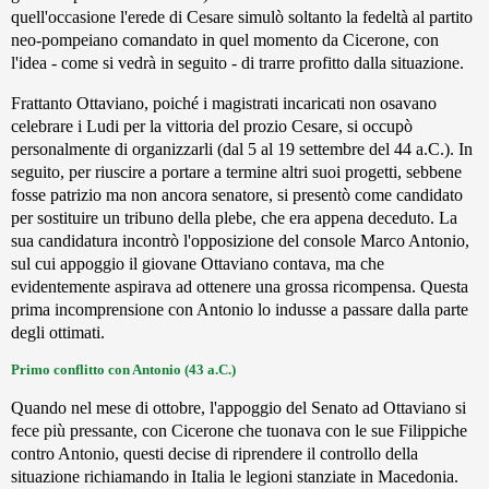
quell'occasione l'erede di Cesare simulò soltanto la fedeltà al partito
neo-pompeiano comandato in quel momento da Cicerone, con
l'idea - come si vedrà in seguito - di trarre profitto dalla situazione.
Frattanto Ottaviano, poiché i magistrati incaricati non osavano
celebrare i Ludi per la vittoria del prozio Cesare, si occupò
personalmente di organizzarli (dal 5 al 19 settembre del 44 a.C.). In
seguito, per riuscire a portare a termine altri suoi progetti, sebbene
fosse patrizio ma non ancora senatore, si presentò come candidato
per sostituire un tribuno della plebe, che era appena deceduto. La
sua candidatura incontrò l'opposizione del console Marco Antonio,
sul cui appoggio il giovane Ottaviano contava, ma che
evidentemente aspirava ad ottenere una grossa ricompensa. Questa
prima incomprensione con Antonio lo indusse a passare dalla parte
degli ottimati.
Primo conflitto con Antonio (43 a.C.)
Quando nel mese di ottobre, l'appoggio del Senato ad Ottaviano si
fece più pressante, con Cicerone che tuonava con le sue Filippiche
contro Antonio, questi decise di riprendere il controllo della
situazione richiamando in Italia le legioni stanziate in Macedonia.