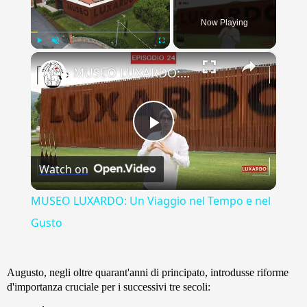
Now Playing
×
Play
Unmute
Fullscreen
MUSEO LUXARDO: Un Viaggio nel Tempo e nel Gusto
Play
Watch on
Video
MUSEO LUXARDO: Un Viaggio nel Tempo e nel
Gusto
Augusto, negli oltre quarant'anni di principato, introdusse riforme
d'importanza cruciale per i successivi tre secoli: