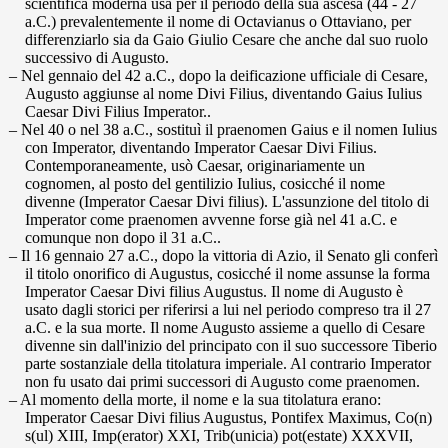
scientifica moderna usa per il periodo della sua ascesa (44 - 27
a.C.) prevalentemente il nome di Octavianus o Ottaviano, per
differenziarlo sia da Gaio Giulio Cesare che anche dal suo ruolo
successivo di Augusto.
Nel gennaio del 42 a.C., dopo la deificazione ufficiale di Cesare,
Augusto aggiunse al nome Divi Filius, diventando Gaius Iulius
Caesar Divi Filius Imperator..
Nel 40 o nel 38 a.C., sostituì il praenomen Gaius e il nomen Iulius
con Imperator, diventando Imperator Caesar Divi Filius.
Contemporaneamente, usò Caesar, originariamente un
cognomen, al posto del gentilizio Iulius, cosicché il nome
divenne (Imperator Caesar Divi filius). L'assunzione del titolo di
Imperator come praenomen avvenne forse già nel 41 a.C. e
comunque non dopo il 31 a.C..
Il 16 gennaio 27 a.C., dopo la vittoria di Azio, il Senato gli conferì
il titolo onorifico di Augustus, cosicché il nome assunse la forma
Imperator Caesar Divi filius Augustus. Il nome di Augusto è
usato dagli storici per riferirsi a lui nel periodo compreso tra il 27
a.C. e la sua morte. Il nome Augusto assieme a quello di Cesare
divenne sin dall'inizio del principato con il suo successore Tiberio
parte sostanziale della titolatura imperiale. Al contrario Imperator
non fu usato dai primi successori di Augusto come praenomen.
Al momento della morte, il nome e la sua titolatura erano:
Imperator Caesar Divi filius Augustus, Pontifex Maximus, Co(n)
s(ul) XIII, Imp(erator) XXI, Trib(unicia) pot(estate) XXXVII,