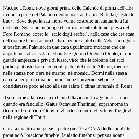
Nacque a Roma nove giorni prima delle Calende di prima dell'alba,
in quella parte del Palatino denominata ad Capita Bubula («teste di
bue»), dove dopo la sua morte venne costruito un santuario a lui
dedicato. Svetonio aggiunge che inizialmente abitò nei pressi del
Foro Romano, sopra le "scale degli orefici", nella casa che era stata
dell'oratore Gaio Licinio Calvo, nei pressi del colle Velia. In seguito
si trasferì sul Palatino, in una casa ugualmente modesta che era
appartenuta al consolare ed oratore Quinto Ortensio Ortalo, di non
grande ampiezza e priva di lusso, visto che le colonne dei suoi
portici piuttosto basse, erano di pietra del monte Albano, mentre
nelle stanze non c'era né marmo, né mosaici. Dormì nella stessa
camera per più di quarant'anni, anche d'inverno, sebbene
considerasse poco adatto alla sua salute il clima invernale di Roma.
Il suo nome alla nascita era Gaio Ottavio cui fu aggiunto Turino
quando era fanciullo (Gaius Octavius Thurinus), soprannome in
ricordo di suo padre Ottavio, vittorioso contro gli schiavi fuggitivi
nella regione di Thurii.
Circa a quattro anni perse il padre (nel 59 a.C.). A dodici anni circa
pronunciò l'orazione funebre (laudatio funebris) per sua nonna