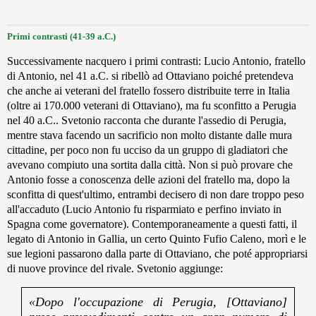
Primi contrasti (41-39 a.C.)
Successivamente nacquero i primi contrasti: Lucio Antonio, fratello
di Antonio, nel 41 a.C. si ribellò ad Ottaviano poiché pretendeva
che anche ai veterani del fratello fossero distribuite terre in Italia
(oltre ai 170.000 veterani di Ottaviano), ma fu sconfitto a Perugia
nel 40 a.C.. Svetonio racconta che durante l'assedio di Perugia,
mentre stava facendo un sacrificio non molto distante dalle mura
cittadine, per poco non fu ucciso da un gruppo di gladiatori che
avevano compiuto una sortita dalla città. Non si può provare che
Antonio fosse a conoscenza delle azioni del fratello ma, dopo la
sconfitta di quest'ultimo, entrambi decisero di non dare troppo peso
all'accaduto (Lucio Antonio fu risparmiato e perfino inviato in
Spagna come governatore). Contemporaneamente a questi fatti, il
legato di Antonio in Gallia, un certo Quinto Fufio Caleno, morì e le
sue legioni passarono dalla parte di Ottaviano, che poté appropriarsi
di nuove province del rivale. Svetonio aggiunge:
«Dopo l'occupazione di Perugia, [Ottaviano]