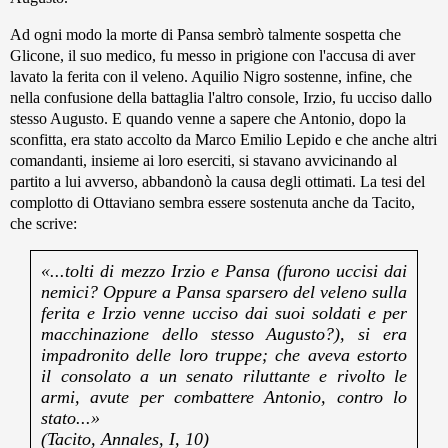
Ad ogni modo la morte di Pansa sembrò talmente sospetta che
Glicone, il suo medico, fu messo in prigione con l'accusa di aver
lavato la ferita con il veleno. Aquilio Nigro sostenne, infine, che
nella confusione della battaglia l'altro console, Irzio, fu ucciso dallo
stesso Augusto. E quando venne a sapere che Antonio, dopo la
sconfitta, era stato accolto da Marco Emilio Lepido e che anche altri
comandanti, insieme ai loro eserciti, si stavano avvicinando al
partito a lui avverso, abbandonò la causa degli ottimati. La tesi del
complotto di Ottaviano sembra essere sostenuta anche da Tacito,
che scrive:
«...tolti di mezzo Irzio e Pansa (furono uccisi dai
nemici? Oppure a Pansa sparsero del veleno sulla
ferita e Irzio venne ucciso dai suoi soldati e per
macchinazione dello stesso Augusto?), si era
impadronito delle loro truppe; che aveva estorto
il consolato a un senato riluttante e rivolto le
armi, avute per combattere Antonio, contro lo
stato...»
(Tacito, Annales, I, 10)