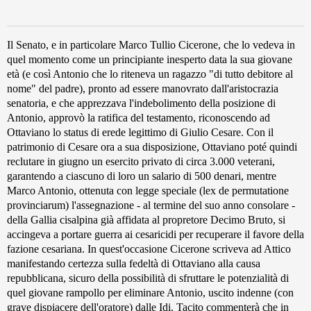
Il Senato, e in particolare Marco Tullio Cicerone, che lo vedeva in
quel momento come un principiante inesperto data la sua giovane
età (e così Antonio che lo riteneva un ragazzo "di tutto debitore al
nome" del padre), pronto ad essere manovrato dall'aristocrazia
senatoria, e che apprezzava l'indebolimento della posizione di
Antonio, approvò la ratifica del testamento, riconoscendo ad
Ottaviano lo status di erede legittimo di Giulio Cesare. Con il
patrimonio di Cesare ora a sua disposizione, Ottaviano poté quindi
reclutare in giugno un esercito privato di circa 3.000 veterani,
garantendo a ciascuno di loro un salario di 500 denari, mentre
Marco Antonio, ottenuta con legge speciale (lex de permutatione
provinciarum) l'assegnazione - al termine del suo anno consolare -
della Gallia cisalpina già affidata al propretore Decimo Bruto, si
accingeva a portare guerra ai cesaricidi per recuperare il favore della
fazione cesariana. In quest'occasione Cicerone scriveva ad Attico
manifestando certezza sulla fedeltà di Ottaviano alla causa
repubblicana, sicuro della possibilità di sfruttare le potenzialità di
quel giovane rampollo per eliminare Antonio, uscito indenne (con
grave dispiacere dell'oratore) dalle Idi. Tacito commenterà che in