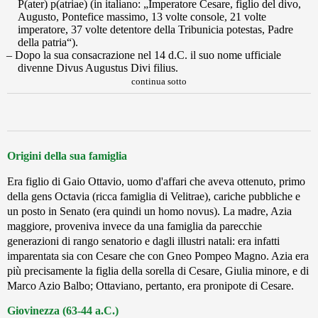
P(ater) p(atriae) (in italiano: „Imperatore Cesare, figlio del divo,
Augusto, Pontefice massimo, 13 volte console, 21 volte
imperatore, 37 volte detentore della Tribunicia potestas, Padre
della patria“).
Dopo la sua consacrazione nel 14 d.C. il suo nome ufficiale
divenne Divus Augustus Divi filius.
continua sotto
Origini della sua famiglia
Era figlio di Gaio Ottavio, uomo d'affari che aveva ottenuto, primo
della gens Octavia (ricca famiglia di Velitrae), cariche pubbliche e
un posto in Senato (era quindi un homo novus). La madre, Azia
maggiore, proveniva invece da una famiglia da parecchie
generazioni di rango senatorio e dagli illustri natali: era infatti
imparentata sia con Cesare che con Gneo Pompeo Magno. Azia era
più precisamente la figlia della sorella di Cesare, Giulia minore, e di
Marco Azio Balbo; Ottaviano, pertanto, era pronipote di Cesare.
Giovinezza (63-44 a.C.)