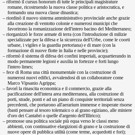
riformò il cursus honorum di tutte le principali magistrature
romane, ricostruendo la nuova classe politica e aristocratica, e
formando una nuova classe dinastica;
riordinò il nuovo sistema amministrativo provinciale anche grazie
alla creazione di ventotto colonie e numerosi municipi che
favorirono la romanizzazione dell'intero bacino del Mediterraneo;
riorganizzò le forze armate di terra (con l'introduzione di milizie
specializzate per la difesa e la sicurezza dell'Urbe, come le coorti
urbane, i vigiles e la guardia pretoriana) e di mare (con la
formazione di nuove flotte in Italia e nelle provincie);
riformò il sistema di difesa dei confini imperiali, acquartierando in
modo permanente legioni e auxilia in fortezze e forti lungo
l'intero limes;
fece di Roma una città monumentale con la costruzione di
numerosi nuovi edifici, avvalendosi di un collaboratore come
Marco Vipsanio Agrippa;
favorì la rinascita economica e il commercio, grazie alla
pacificazione dell'intera area mediterranea, alla costruzione di
porti, strade, ponti e ad un piano di conquiste territoriali senza
precedenti, che portarono all'aerarium immense e insperate risorse
(basti pensare al tesoro tolemaico o al grano egiziano, alle miniere
d'oro dei Cantabri o quelle d'argento dell'Illirico);
promosse una politica sociale più equa verso le classi meno
abbienti, con continuative elargizioni di grano e la costruzione di
nuove opere di pubblica utilità (come terme, acquedotti e fori);