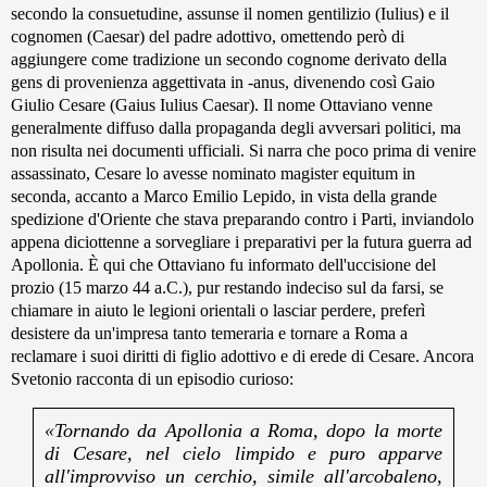
secondo la consuetudine, assunse il nomen gentilizio (Iulius) e il
cognomen (Caesar) del padre adottivo, omettendo però di
aggiungere come tradizione un secondo cognome derivato della
gens di provenienza aggettivata in -anus, divenendo così Gaio
Giulio Cesare (Gaius Iulius Caesar). Il nome Ottaviano venne
generalmente diffuso dalla propaganda degli avversari politici, ma
non risulta nei documenti ufficiali. Si narra che poco prima di venire
assassinato, Cesare lo avesse nominato magister equitum in
seconda, accanto a Marco Emilio Lepido, in vista della grande
spedizione d'Oriente che stava preparando contro i Parti, inviandolo
appena diciottenne a sorvegliare i preparativi per la futura guerra ad
Apollonia. È qui che Ottaviano fu informato dell'uccisione del
prozio (15 marzo 44 a.C.), pur restando indeciso sul da farsi, se
chiamare in aiuto le legioni orientali o lasciar perdere, preferì
desistere da un'impresa tanto temeraria e tornare a Roma a
reclamare i suoi diritti di figlio adottivo e di erede di Cesare. Ancora
Svetonio racconta di un episodio curioso:
«Tornando da Apollonia a Roma, dopo la morte
di Cesare, nel cielo limpido e puro apparve
all'improvviso un cerchio, simile all'arcobaleno,