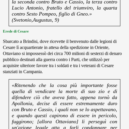
la seconda contro Bruto e Cassio, la terza contro
Lucio Antonio, fratello del triumviro, la quarta
contro Sesto Pompeo, figlio di Gneo.»
(Svetonio,Augustus, 9)
Erede di Cesare
Sbarcato a Brindisi, dove ricevette il benvenuto dalle legioni di
Cesare lì acquartierate in attesa della spedizione in Oriente,
Ottaviano si impossessò dei circa 700 milioni di sesterzi di denaro
pubblico destinati alla guerra contro i Parti, che utilizzò per
acquisire ulteriore favore tra i soldati e tra i veterani di Cesare
stanziati in Campania.
«Ritenendo che la cosa più importante fosse
quella di vendicare la morte di suo zio e di
difendere ciò che aveva fatto, appena tornò da
Apollonia, decise di essere estremamente duro
con Bruto e Cassio, i quali non se lo aspettavano,
e quando questi capirono di essere in pericolo,
fuggirono; [allora Ottaviano] li perseguì con
un'azione legale atta a farli condannare per