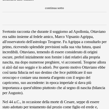
continua sotto
Svetonio racconta che durante il soggiorno ad Apollonia, Ottaviano
era salito insieme al fedele amico, Marco Vipsanio Agrippa,
all'osservatorio dell'astrologo Teogene. Fu Agrippa a consultarlo per
primo, ricevendo splendide previsioni sulla sua vita futura, quasi
incredibili. Ottaviano, temendo di essere considerato di origini
oscure, preferì inizialmente non fornire i dati relativi alla propria
nascita, ma dopo numerose preghiere, vi acconsentì. Teogene allora
si alzò dal suo seggio e lo adorò. Per questo motivo Ottaviano ebbe
così tanta fiducia nel suo destino che fece pubblicare il suo
oroscopo e coniare una moneta d'argento con il segno del
capricorno, suo ascendente: in epoca imperiale si dava più
importanza a quest'ultimo piuttosto che al segno di nascita (bilancia
per Augusto).
Nel 44 a.C., in occasione della morte di Cesare, seppe di essere
stato adottato per testamento dal prozio come figlio ed erede e,