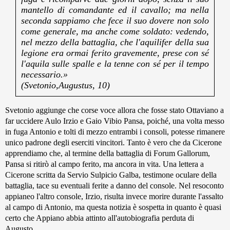
mantello di comandante ed il cavallo; ma nella
seconda sappiamo che fece il suo dovere non solo
come generale, ma anche come soldato: vedendo,
nel mezzo della battaglia, che l'aquilifer della sua
legione era ormai ferito gravemente, prese con sé
l'aquila sulle spalle e la tenne con sé per il tempo
necessario.»
(Svetonio,Augustus, 10)
Svetonio aggiunge che corse voce allora che fosse stato Ottaviano a
far uccidere Aulo Irzio e Gaio Vibio Pansa, poiché, una volta messo
in fuga Antonio e tolti di mezzo entrambi i consoli, potesse rimanere
unico padrone degli eserciti vincitori. Tanto è vero che da Cicerone
apprendiamo che, al termine della battaglia di Forum Gallorum,
Pansa si ritirò al campo ferito, ma ancora in vita. Una lettera a
Cicerone scritta da Servio Sulpicio Galba, testimone oculare della
battaglia, tace su eventuali ferite a danno del console. Nel resoconto
appianeo l'altro console, Irzio, risulta invece morire durante l'assalto
al campo di Antonio, ma questa notizia è sospetta in quanto è quasi
certo che Appiano abbia attinto all'autobiografia perduta di
Augusto.