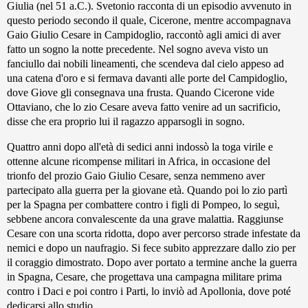
Giulia (nel 51 a.C.). Svetonio racconta di un episodio avvenuto in
questo periodo secondo il quale, Cicerone, mentre accompagnava
Gaio Giulio Cesare in Campidoglio, raccontò agli amici di aver
fatto un sogno la notte precedente. Nel sogno aveva visto un
fanciullo dai nobili lineamenti, che scendeva dal cielo appeso ad
una catena d'oro e si fermava davanti alle porte del Campidoglio,
dove Giove gli consegnava una frusta. Quando Cicerone vide
Ottaviano, che lo zio Cesare aveva fatto venire ad un sacrificio,
disse che era proprio lui il ragazzo apparsogli in sogno.
Quattro anni dopo all'età di sedici anni indossò la toga virile e
ottenne alcune ricompense militari in Africa, in occasione del
trionfo del prozio Gaio Giulio Cesare, senza nemmeno aver
partecipato alla guerra per la giovane età. Quando poi lo zio partì
per la Spagna per combattere contro i figli di Pompeo, lo seguì,
sebbene ancora convalescente da una grave malattia. Raggiunse
Cesare con una scorta ridotta, dopo aver percorso strade infestate da
nemici e dopo un naufragio. Si fece subito apprezzare dallo zio per
il coraggio dimostrato. Dopo aver portato a termine anche la guerra
in Spagna, Cesare, che progettava una campagna militare prima
contro i Daci e poi contro i Parti, lo inviò ad Apollonia, dove poté
dedicarsi allo studio.