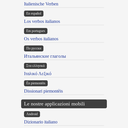
Italienische Verben
En español
Los verbos italianos
Em portugues
Os verbos italianos
По русски
Итальянские глаголы
Στα ελληνικά
Ιταλικό Λεξικό
Ën piemontèis
Dissionari piemontèis
Le nostre applicazioni mobili
Android
Dizionario italiano